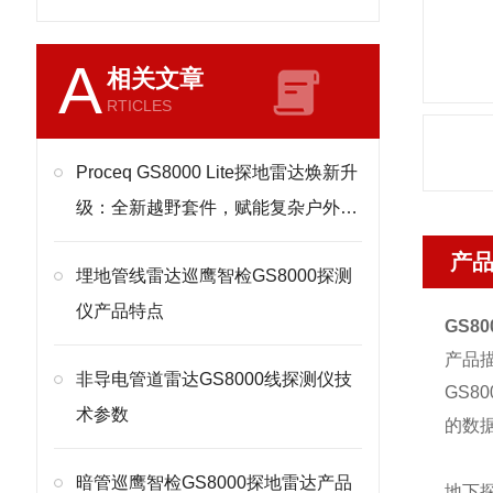
A
相关文章
RTICLES
Proceq GS8000 Lite探地雷达焕新升
级：全新越野套件，赋能复杂户外地
下探测
产
埋地管线雷达巡鹰智检GS8000探测
仪产品特点
GS8
产品描
非导电管道雷达GS8000线探测仪技
GS
术参数
的数据
暗管巡鹰智检GS8000探地雷达产品
地下