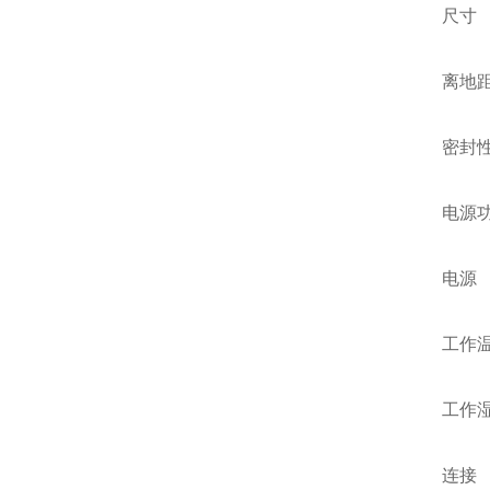
尺寸 6
离地距
密封性
电源功
电源
工作温度
工作湿
连接 Wi