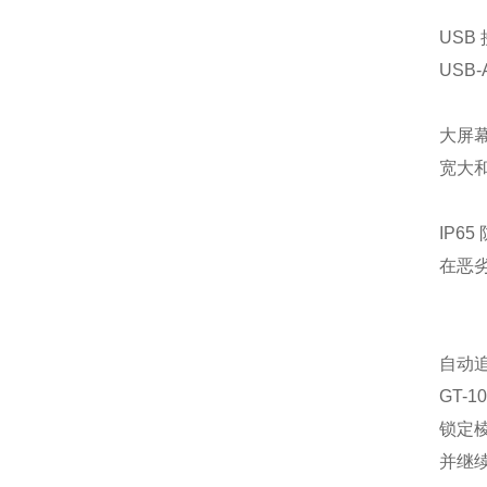
USB
USB
大屏
宽大
IP6
在恶
自动
GT-
锁定
并继