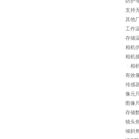
防护等
支持无
其他
工作温
存储温
相机供
相机接口
ㆍ相
有效像
传感器尺
像元尺
图像尺寸
存储数
镜头焦
倾斜角