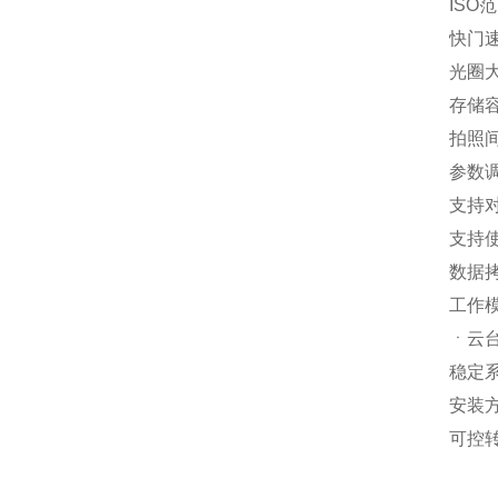
ISO范围
快门速度：
光圈大
存储容
拍照间
参数
支持
支持使
数据拷
工作
ㆍ云
稳定
安装方
可控转