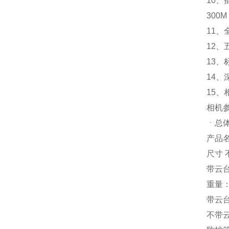
10
300M
11、
12、
13
14、
15
相机
ㆍ总
产品名称
尺寸 不
带云台：
重量
带云台
不带云