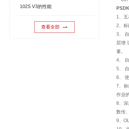
102S V3的性能
PSD
1、
2、
查看全部
3、 
层增 
量。
4、
5、 
6、 
7、
作业
8、深
数传
9、