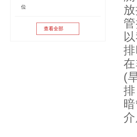
放
位
管
查看全部
以
排
在
(
排
暗
介