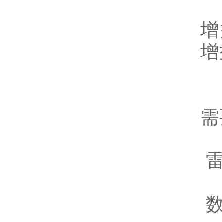
增
增
需
雷
数