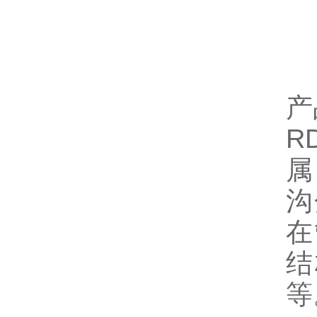
产
R
属
沟
在
结
等