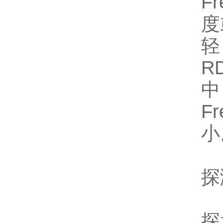
F
度
轻
R
F
小
探
探