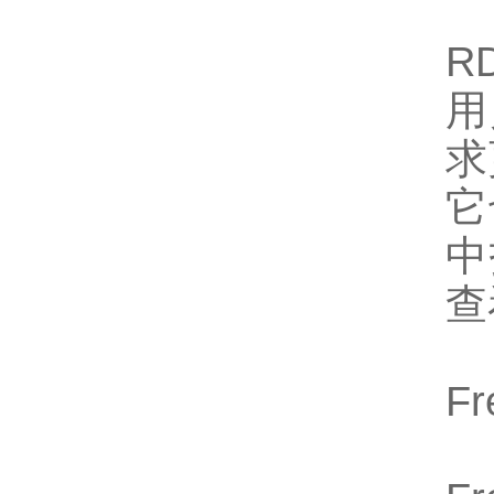
R
用
求
它
中
查
F