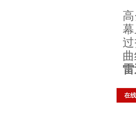
高
幕
过
曲
雷
在