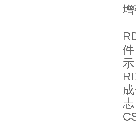
增
R
件
示
R
成
志
C